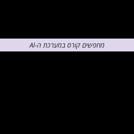
מחפשים קורס במערכת ה-AI
המתקדמת ביותר
בעולם?
כניסו את הפרטים שלכם,
שלחו אלינו את הטופס
ותהיו בין
הראשונים לתפוס את המקום בקורס
צוללים ל
מידג'רני
–
ללמוד מהמובילים ביותר בתחום מחוללי התמונות AI.