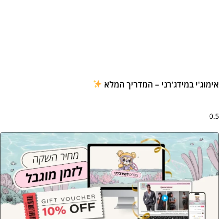
מוג'י במידג'רני – המדריך המלא