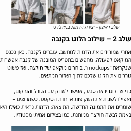
שלב ראשון – יצירת הדמות במידג'רני
 שילוב הלוגו בקנבה
רי שמורידים את הדמות למחשב, עוברים לקנבה. כאן נכנס
וקאפ לפעולה. מחפשים בתפריט המובנה של קנבה אפשרות
שנקראת “mockups”, בוחרים מוקאפ של חולצה, ואז פשוט
ררים את הלוגו שלכם לתוך האזור המתאים.
י שהלוגו יראה טבעי, אפשר לשחק עם הגודל והמיקום,
פילו לשנות את השקיפות או זווית הטקסט. כשמרוצים –
מרים את התמונה החדשה. התוצאה: הדמות נראית כאילו היא
מת לבשה חולצה ממותגת, כמו בצילום אמיתי מסטודיו.