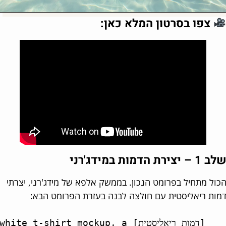
צפו בסרטון המלא כאן:
צירת הדמות במידג'רני
ול מתחיל בפרומט הנכון. בממשק אלפא של מידג'רני, יצרתי
ות ריאליסטית עם חולצה לבנה בעזרת הפרומט הבא:
white t-shirt mockup, a [דמות ריאליסטית] 