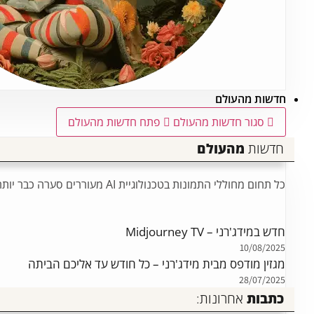
חדשות מהעולם
סגור חדשות מהעולם
פתח חדשות מהעולם
חדשות
מהעולם
כל תחום מחוללי התמונות בטכנולוגיית AI מעוררים סערה כבר יותר משנתיים. ניתן למצוא תמונות AI כמעט בכל מקום ומידג'רני בתור מובילה בתחום נמצאת ב"לב" הסערה.
חדש במידג'רני – Midjourney TV
10/08/2025
מגזין מודפס מבית מידג'רני – כל חודש עד אליכם הביתה
28/07/2025
כתבות
אחרונות: